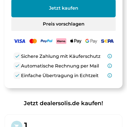
Jetzt kaufen
Preis vorschlagen
check
Sichere Zahlung mit Käuferschutz
info_outline
check
Automatische Rechnung per Mail
info_outline
check
Einfache Übertragung in Echtzeit
info_outline
Jetzt dealersolis.de kaufen!
1.
shopping_cart