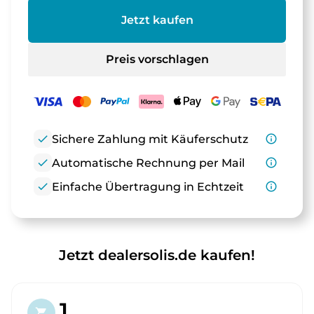
Jetzt kaufen
Preis vorschlagen
check
Sichere Zahlung mit Käuferschutz
info_outline
check
Automatische Rechnung per Mail
info_outline
check
Einfache Übertragung in Echtzeit
info_outline
Jetzt dealersolis.de kaufen!
1.
shopping_cart