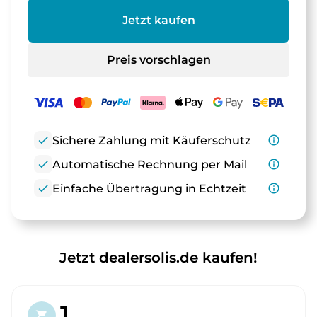
Jetzt kaufen
Preis vorschlagen
check
Sichere Zahlung mit Käuferschutz
info_outline
check
Automatische Rechnung per Mail
info_outline
check
Einfache Übertragung in Echtzeit
info_outline
Jetzt dealersolis.de kaufen!
1.
shopping_cart